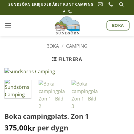
Hoppa
SUNDSÖRN ERBJUDER ÅRET RUNT CAMPING
till
innehåll
BOKA
BOKA
/
CAMPING
FILTRERA
Boka campingplats, Zon 1
375,00
per dygn
kr