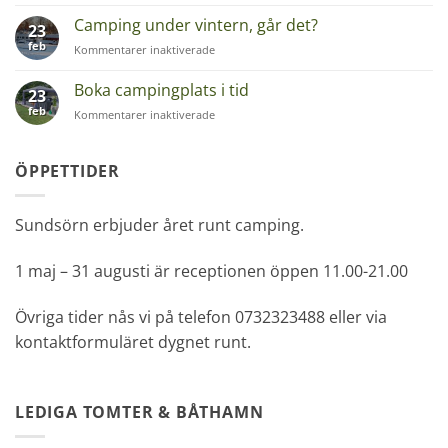
Trubadurkväll
på
Camping under vintern, går det?
23
Restaurang
feb
för
Kommentarer inaktiverade
Brygghuset
Camping
under
Boka campingplats i tid
23
vintern,
feb
för
Kommentarer inaktiverade
går
Boka
det?
campingplats
i
ÖPPETTIDER
tid
Sundsörn erbjuder året runt camping.
1 maj – 31 augusti är receptionen öppen 11.00-21.00
Övriga tider nås vi på telefon 0732323488 eller via
kontaktformuläret dygnet runt.
LEDIGA TOMTER & BÅTHAMN