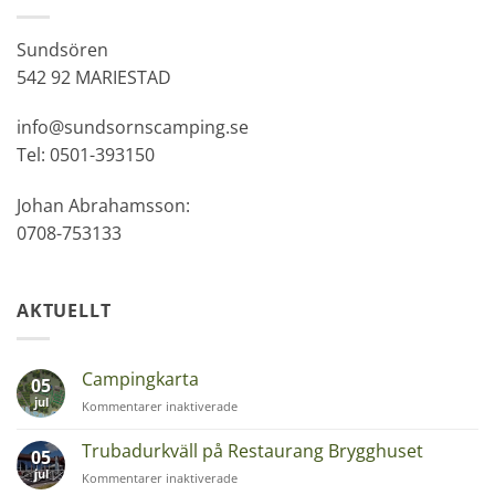
Sundsören
542 92 MARIESTAD
info@sundsornscamping.se
Tel: 0501-393150
Johan Abrahamsson:
0708-753133
AKTUELLT
Campingkarta
05
jul
för
Kommentarer inaktiverade
Campingkarta
Trubadurkväll på Restaurang Brygghuset
05
jul
för
Kommentarer inaktiverade