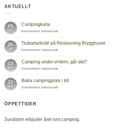
AKTUELLT
Campingkarta
05
jul
för
Kommentarer inaktiverade
Campingkarta
Trubadurkväll på Restaurang Brygghuset
05
jul
för
Kommentarer inaktiverade
Trubadurkväll
på
Camping under vintern, går det?
23
Restaurang
feb
för
Kommentarer inaktiverade
Brygghuset
Camping
under
Boka campingplats i tid
23
vintern,
feb
för
Kommentarer inaktiverade
går
Boka
det?
campingplats
i
ÖPPETTIDER
tid
Sundsörn erbjuder året runt camping.