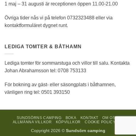
1 maj – 31 augusti är receptionen öppen 11.00-21.00
Övriga tider nås vi på telefon 0732323488 eller via
kontaktformuläret dygnet runt.
LEDIGA TOMTER & BÅTHAMN
Lediga tomter för sommarstuga och villor till salu. Kontakta
Johan Abrahamsson tel: 0708 753133
För bokning av gäst- eller säsongplats i båthamnen,
vänligen ring tel: 0501 393150
SUNDSÖRNS CAMPING
BOKA
KONTAKT
OM OSS
ALLMÄNNA VILLKOR
KÖPVILLKOR
COOKIE POLICY (EU)
Copyright 2026 ©
Sundsörn camping